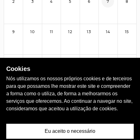
2
3
4
5
6
7
8
9
10
11
12
13
14
15
16
17
18
19
20
21
22
Cookies
Nós utilizamos os nossos próprios cookies e de terceiros
para que possamos lhe mostrar este site e compreender
23
24
25
26
27
28
29
a forma como o utiliza, de forma a melhorarmos os
serviços que oferecemos. Ao continuar a navegar no site,
consideramos que aceitou a utilização de cookies.
30
31
set. 1
2
3
4
5
Eu aceito o necessário