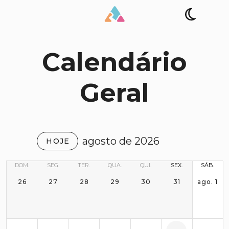
Calendário
Geral
agosto de 2026
HOJE
DOM.
SEG.
TER.
QUA.
QUI.
SEX.
SÁB.
26
27
28
29
30
31
ago. 1